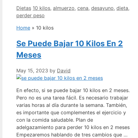
Categories
Tags
Dietas
10 kilos
,
almuerzo
,
cena
,
desayuno
,
dieta
,
perder peso
Home
»
10 kilos
Se Puede Bajar 10 Kilos En 2
Meses
May 15, 2023
by
David
En efecto, si se puede bajar 10 kilos en 2 meses.
Pero no es una tarea fácil. Es necesario trabajar
varias horas al día durante la semana. También,
es importante que complementes el ejercicio y
con la comida saludable. Plan de
adelgazamiento para perder 10 kilos en 2 meses
Empezaremos hablando de tres cambios que …