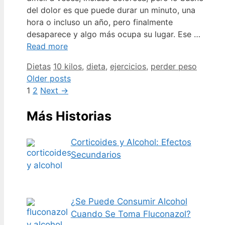
del dolor es que puede durar un minuto, una
hora o incluso un año, pero finalmente
desaparece y algo más ocupa su lugar. Ese …
Read more
Categories
Tags
Dietas
10 kilos
,
dieta
,
ejercicios
,
perder peso
Older posts
Page
Page
1
2
Next
→
Más Historias
Corticoides y Alcohol: Efectos
Secundarios
¿Se Puede Consumir Alcohol
Cuando Se Toma Fluconazol?