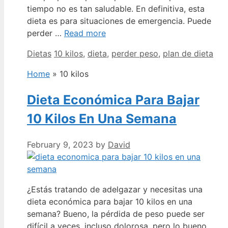
tiempo no es tan saludable. En definitiva, esta
dieta es para situaciones de emergencia. Puede
perder …
Read more
Categories
Tags
Dietas
10 kilos
,
dieta
,
perder peso
,
plan de dieta
Home
»
10 kilos
Dieta Económica Para Bajar
10 Kilos En Una Semana
February 9, 2023
by
David
¿Estás tratando de adelgazar y necesitas una
dieta económica para bajar 10 kilos en una
semana? Bueno, la pérdida de peso puede ser
difícil a veces, incluso dolorosa, pero lo bueno