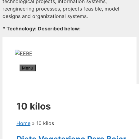
technological projects, information systems,
reengineering processes, projects feasible, model
designs and organizational systems.
* Technology: Described below:
Skip
to
content
Menu
10 kilos
Home
»
10 kilos
Dieta Vegetariana Para Bajar