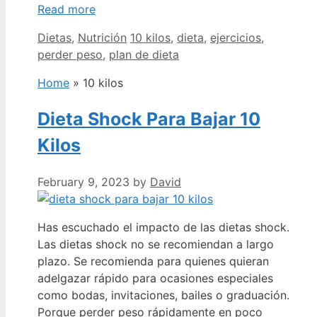
Read more
Categories
Tags
Dietas
,
Nutrición
10 kilos
,
dieta
,
ejercicios
,
perder peso
,
plan de dieta
Home
»
10 kilos
Dieta Shock Para Bajar 10
Kilos
February 9, 2023
by
David
Has escuchado el impacto de las dietas shock.
Las dietas shock no se recomiendan a largo
plazo. Se recomienda para quienes quieran
adelgazar rápido para ocasiones especiales
como bodas, invitaciones, bailes o graduación.
Porque perder peso rápidamente en poco