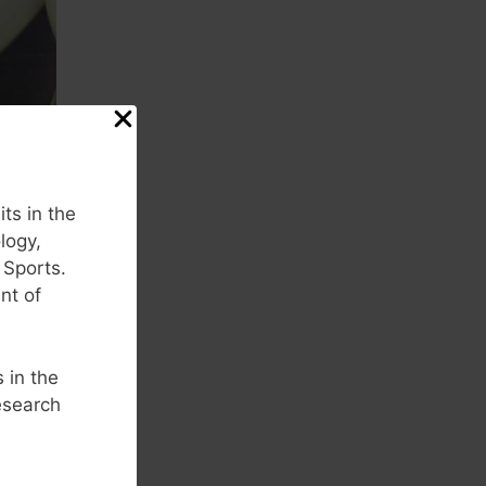
os
itan la
its in the
los
logy,
 Sports.
nt of
s in the
esearch