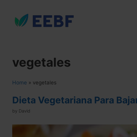
Skip
to
content
vegetales
Home
»
vegetales
Dieta Vegetariana Para Baja
by
David