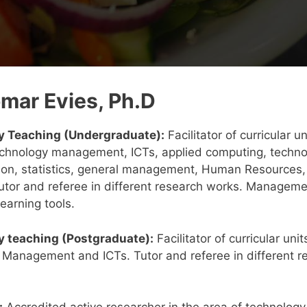
mar Evies, Ph.D
dieta sin carne, pescado y aves. Sin embargo, los hábit
tro. Por un lado están los lacto-ovo vegetarianos que ev
ty Teaching (Undergraduate):
Facilitator of curricular un
os. Por otro lado hay veganos que evitan comer todos 
echnology management, ICTs, applied computing, techno
ion, statistics, general management, Human Resources,
tor and referee in different research works. Manageme
earning tools.
ty teaching (Postgraduate):
Facilitator of curricular unit
 Management and ICTs. Tutor and referee in different r