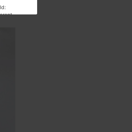
ld:
erent
demic books
 Area
fic,
Extensive
ormation
s and