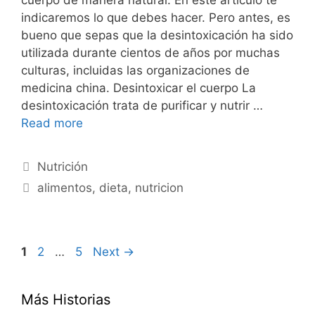
indicaremos lo que debes hacer. Pero antes, es
bueno que sepas que la desintoxicación ha sido
utilizada durante cientos de años por muchas
culturas, incluidas las organizaciones de
medicina china. Desintoxicar el cuerpo La
desintoxicación trata de purificar y nutrir …
Read more
Categories
Nutrición
Tags
alimentos
,
dieta
,
nutricion
Page
Page
Page
1
2
…
5
Next
→
Más Historias