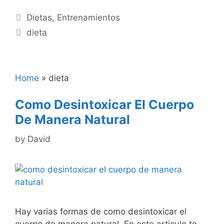
Categories
Dietas
,
Entrenamientos
Tags
dieta
Home
»
dieta
Como Desintoxicar El Cuerpo
De Manera Natural
by
David
Hay varias formas de como desintoxicar el
cuerpo de manera natural. En este articulo te