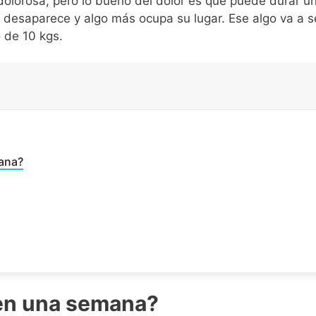
 dolorosa, pero lo bueno del dolor es que puede durar u
e desaparece y algo más ocupa su lugar. Ese algo va a 
 de 10 kgs.
ana?
 en una semana?