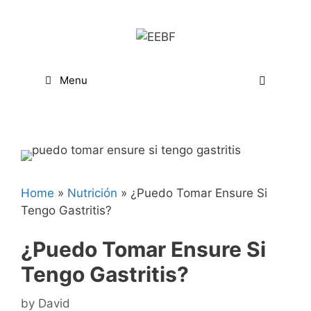
Skip
Skip
to
to
Recipe
content
Menu
Home
»
Nutrición
»
¿Puedo Tomar Ensure Si
Tengo Gastritis?
¿Puedo Tomar Ensure Si
Tengo Gastritis?
by
David