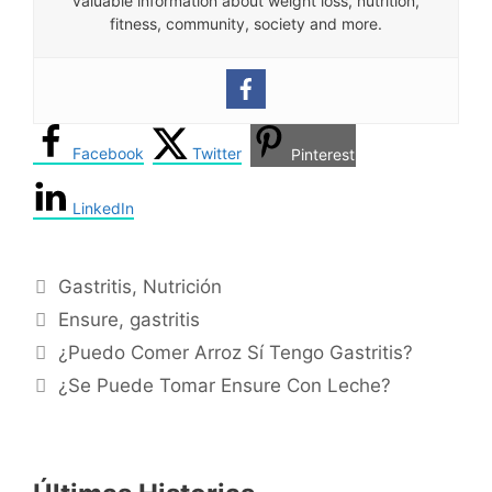
valuable information about weight loss, nutrition,
fitness, community, society and more.
Facebook
Twitter
Pinterest
LinkedIn
Categories
Gastritis
,
Nutrición
Tags
Ensure
,
gastritis
¿Puedo Comer Arroz Sí Tengo Gastritis?
¿Se Puede Tomar Ensure Con Leche?