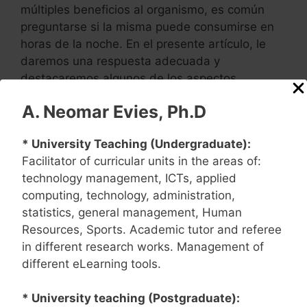
múltiples beneficios al organismo, es común
preguntarse si la misma puede consumirse en
horas de la noche. En el presente artículo, le
daremos una respuesta adecuada y
destacaremos algunos de los aspectos
importantes que debe saber sobre el consumo
A. Neomar Evies, Ph.D
del …
Read more
* University Teaching (Undergraduate):
Categories
Nutrición
Facilitator of curricular units in the areas of:
Tags
Ensure
technology management, ICTs, applied
computing, technology, administration,
statistics, general management, Human
Resources, Sports. Academic tutor and referee
Home
»
Ensure
in different research works. Management of
different eLearning tools.
¿Se Puede Tomar Ensure Con
Leche?
* University teaching (Postgraduate):