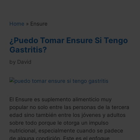
experience designing and implementing
technological projects, information systems,
reengineering processes, projects feasible,
Home
»
Ensure
model designs and organizational systems.
¿Puedo Tomar Ensure Si Tengo
* Technology: Described below:
Gastritis?
by
David
El Ensure es suplemento alimenticio muy
popular no solo entre las personas de la tercera
edad sino también entre los jóvenes y adultos
sobre todo porque le otorga un impulso
nutricional, especialmente cuando se padece
de alguna condición. Este es el enfoque