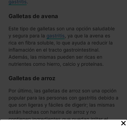
gastritis
.
Galletas de avena
Este tipo de galletas son una opción saludable
y segura para la
gastritis
, ya que la avena es
rica en fibra soluble, lo que ayuda a reducir la
inflamación en el tracto gastrointestinal.
Además, las mismas pueden ser ricas en
nutrientes como hierro, calcio y proteínas.
Galletas de arroz
Por último, las galletas de arroz son una opción
popular para las personas con gastritis debido a
que son ligeras y fáciles de digerir; las mismas
están hechas con harina de arroz y no
contienen ingredientes que puedan irritar el
estómago, como grasas o especias.