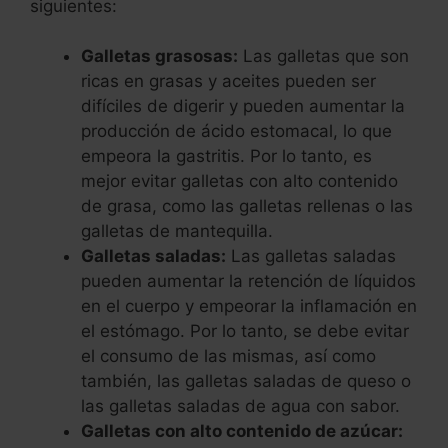
siguientes:
various finished research products. Research
Field: Management Technology in business
Galletas grasosas:
Las galletas que son
organizations. Speaker at different events and
ricas en grasas y aceites pueden ser
conferences National and international. Author
difíciles de digerir y pueden aumentar la
of academic books and different articles
producción de ácido estomacal, lo que
scientific investigation.
empeora la gastritis. Por lo tanto, es
mejor evitar galletas con alto contenido
* Management:
Managerial positions and
de grasa, como las galletas rellenas o las
direction of work teams. Area coordinator
galletas de mantequilla.
technologies in different congresses, forums
Galletas saladas:
Las galletas saladas
and scientific, academic and/or events sports
pueden aumentar la retención de líquidos
at national and international level. Extensive
en el cuerpo y empeorar la inflamación en
experience designing and implementing
el estómago. Por lo tanto, se debe evitar
technological projects, information systems,
el consumo de las mismas, así como
reengineering processes, projects feasible,
también, las galletas saladas de queso o
model designs and organizational systems.
las galletas saladas de agua con sabor.
Galletas con alto contenido de azúcar:
* Technology: Described below: