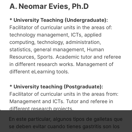
A. Neomar Evies, Ph.D
Recuerda siempre consultar a tu médico o
* University Teaching (Undergraduate):
nutricionista antes de incorporar nuevos
Facilitator of curricular units in the areas of:
alimentos a tu dieta si tienes gastritis, ya que
technology management, ICTs, applied
cada persona es diferente y puede requerir una
computing, technology, administration,
dieta específica.
statistics, general management, Human
Resources, Sports. Academic tutor and referee
Tipos de galletas que se deben
in different research works. Management of
evitar
different eLearning tools.
Durante un episodio de gastritis, es importante
* University teaching (Postgraduate):
evitar ciertos tipos de galletas que pueden
Facilitator of curricular units in the areas from:
empeorar los síntomas y aumentar la
Management and ICTs. Tutor and referee in
inflamación en el estómago.
different research projects.
En este particular, algunos tipos de galletas que
* Research:
Accredited active researcher in
se deben evitar cuando tienes gastritis son los
the area of technology management with