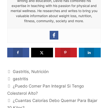
writing and education, David has combined his
expertise in teaching with his passion for physical and
mental wellness. He researches and writes to bring you
valuable information about weight loss, nutrition,
fitness, community, society and more.
Categories
Gastritis
,
Nutrición
Tags
gastritis
¿Puedo Comer Pan Integral Si Tengo
Colesterol Alto?
¿Cuantas Calorías Debo Quemar Para Bajar
10 Kilos?