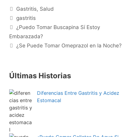
Categories
Gastritis
,
Salud
Tags
gastritis
¿Puedo Tomar Buscapina Sí Estoy
Embarazada?
¿Se Puede Tomar Omeprazol en la Noche?
Últimas Historias
Diferencias Entre Gastritis y Acidez
Estomacal
¿Puedo Comer Galletas De Agua Si