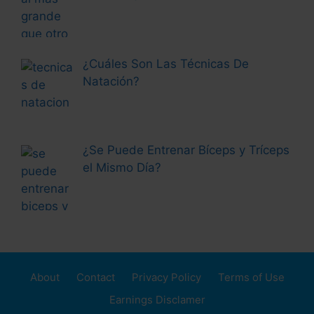
scientific investigation.
* Management:
Managerial positions and
direction of work teams. Area coordinator
¿Cuáles Son Las Técnicas De
technologies in different congresses, forums
Natación?
and scientific, academic and/or events sports
at national and international level. Extensive
experience designing and implementing
technological projects, information systems,
¿Se Puede Entrenar Bíceps y Tríceps
reengineering processes, projects feasible,
el Mismo Día?
model designs and organizational systems.
* Technology: Described below:
About
Contact
Privacy Policy
Terms of Use
Earnings Disclamer