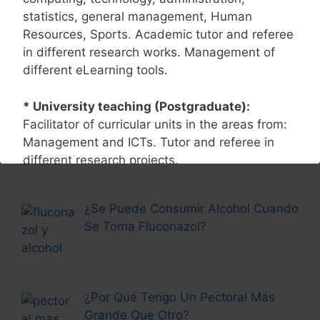
recomendaciones
statistics, general management, Human
Resources, Sports. Academic tutor and referee
in different research works. Management of
different eLearning tools.
Más Historias
* University teaching (Postgraduate):
Corticoides y Alcohol: Efectos
Facilitator of curricular units in the areas from:
Secundarios
Management and ICTs. Tutor and referee in
different research projects.
* Research:
Accredited active researcher in
¿Se Puede Consumir Alcohol Cuando
the area of technology management with
Se Toma Fluconazol?
various finished research products. Research
Field: Management Technology in business
organizations. Speaker at different events and
conferences National and international. Author
¿Por Qué Tengo Un Pectoral Más
of academic books and different articles
Grande Que Otro?