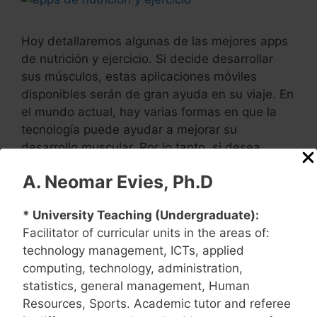
Hoy detallaremos algunas de las mejores apps
de nutrición y ejercicio. Si decide desarrollar
sus músculos, estas aplicaciones móviles
disponibles serán de gran ayuda en su viaje. En
el mundo actual, hay varias formas en que la
tecnología puede ayudar a mejorar su
desarrollo muscular. Por lo tanto, si desea
aprovechar al máximo cada día, …
Read more
A. Neomar Evies, Ph.D
Categories
Entrenamientos
* University Teaching (Undergraduate):
Tags
aplicaciones
,
ejercicios
,
entrenamientos
Facilitator of curricular units in the areas of:
technology management, ICTs, applied
computing, technology, administration,
statistics, general management, Human
Más Historias
Resources, Sports. Academic tutor and referee