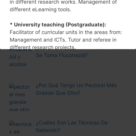
in different research works. Management of
different eLearning tools.
Corticoides y Alcohol: Efectos
Secundarios
* University teaching (Postgraduate):
Facilitator of curricular units in the areas from:
Management and ICTs. Tutor and referee in
different research projects.
¿Se Puede Consumir Alcohol Cuando
Se Toma Fluconazol?
* Research:
Accredited active researcher in
the area of technology management with
various finished research products. Research
¿Por Qué Tengo Un Pectoral Más
Field: Management Technology in business
Grande Que Otro?
organizations. Speaker at different events and
conferences National and international. Author
of academic books and different articles
scientific investigation.
¿Cuáles Son Las Técnicas De
Natación?
* Management:
Managerial positions and