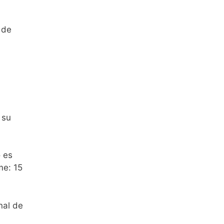
 de
 su
o es
me: 15
nal de