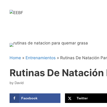
Skip
to
content
Home
»
Entrenamientos
»
Rutinas De Natación Pa
Rutinas De Natación
by
David
Facebook
Twitter