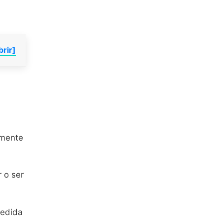
brir]
lmente
 o ser
medida