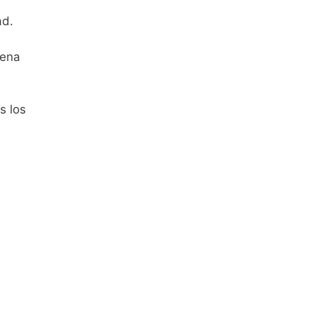
ad.
lena
s los