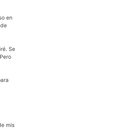
so en
 de
iré. Se
 Pero
para
de mis