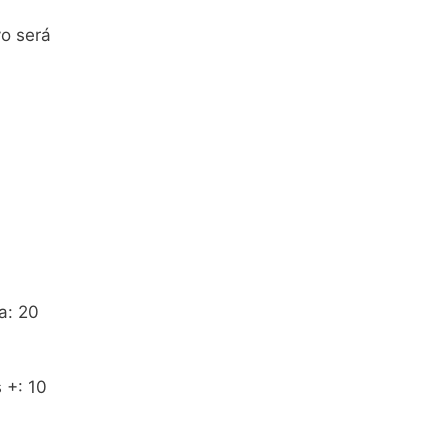
vo será
a: 20
 +: 10