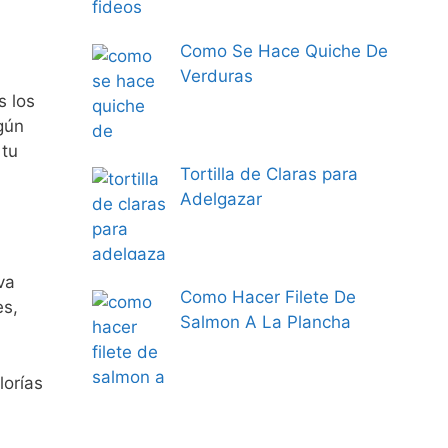
Como Se Hace Quiche De
Verduras
s los
gún
 tu
Tortilla de Claras para
Adelgazar
va
Como Hacer Filete De
es,
Salmon A La Plancha
lorías