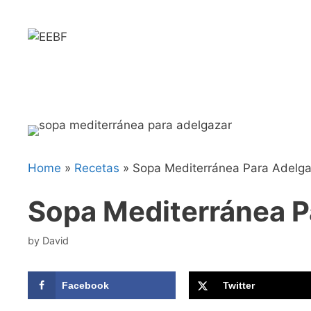
Skip
Skip
to
to
Recipe
content
Home
»
Recetas
»
Sopa Mediterránea Para Adelga
Sopa Mediterránea P
by
David
Facebook
Twitter