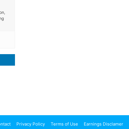
on,
ing
ntact
Privacy Policy
Terms of Use
Earnings Disclamer