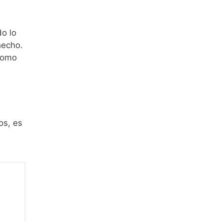
o lo
hecho.
 como
os, es