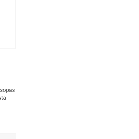
 sopas
sta