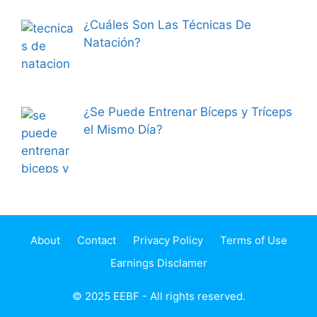
¿Cuáles Son Las Técnicas De
Natación?
¿Se Puede Entrenar Bíceps y Tríceps
el Mismo Día?
About
Contact
Privacy Policy
Terms of Use
Earnings Disclamer
© 2025 EEBF - All rights reserved.