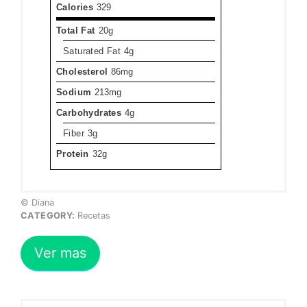
Calories
329
Total Fat
20g
Saturated Fat
4g
Cholesterol
86mg
Sodium
213mg
Carbohydrates
4g
Fiber
3g
Protein
32g
© Diana
CATEGORY:
Recetas
Ver mas