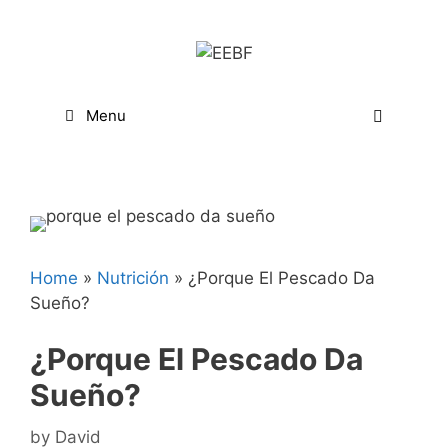
Skip
Skip
to
to
Recipe
content
Menu
Home
»
Nutrición
»
¿Porque El Pescado Da
Sueño?
¿Porque El Pescado Da
Sueño?
by
David