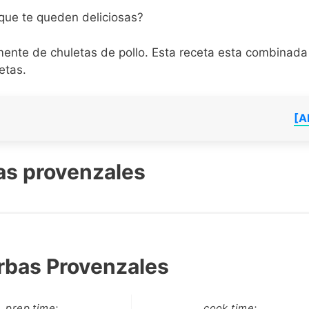
que te queden deliciosas?
mente de chuletas de pollo. Esta receta esta combinada
etas.
[A
as provenzales
rbas Provenzales
prep time:
cook time: