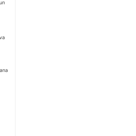
 un
rva
rana