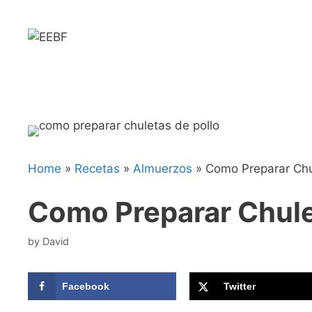
Skip
Skip
to
to
Recipe
content
Home
»
Recetas
»
Almuerzos
»
Como Preparar Chu
Como Preparar Chule
by
David
Facebook
Twitter