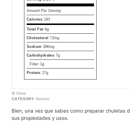
Amount Per Serving
Calories
193
Total Fat
6g
Cholesterol
72mg
Sodium
286mg
Carbohydrates
7g
Fiber
1g
Protein
27g
© Diana
CATEGORY:
Recetas
Bien, una ves que sabes como preparar chuletas de
sus propiedades y usos.