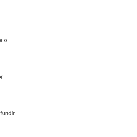
e o
or
fundir