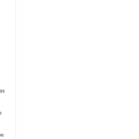
as
e
ue