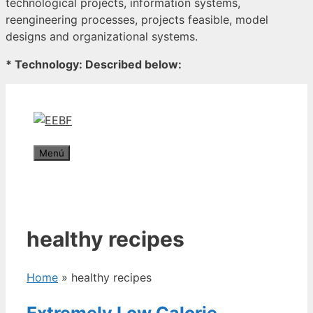
technological projects, information systems,
reengineering processes, projects feasible, model
designs and organizational systems.
* Technology: Described below:
Saltar
al
contenido
Menú
healthy recipes
Home
»
healthy recipes
Extremely Low Calorie