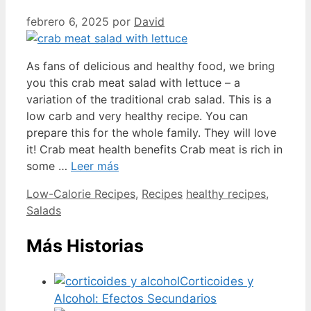
febrero 6, 2025
por
David
As fans of delicious and healthy food, we bring
you this crab meat salad with lettuce – a
variation of the traditional crab salad. This is a
low carb and very healthy recipe. You can
prepare this for the whole family. They will love
it! Crab meat health benefits Crab meat is rich in
some …
Leer más
Categorías
Etiquetas
Low-Calorie Recipes
,
Recipes
healthy recipes
,
Salads
Más Historias
Corticoides y
Alcohol: Efectos Secundarios